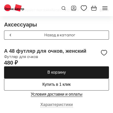
Главная
/
Интернет-магазин
/
Аксессуары для очков
/
А 48 футляр 
Аксессуары
Назад в каталог
А 48 футляр для очков, женский
Футляр для очков
480 ₽
В корзину
Купить в 1 клик
Условия доставки и оплаты
Характеристики