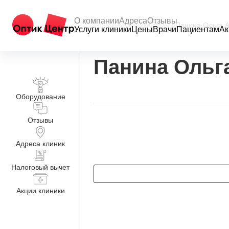
О компании
Адреса
Отзывы
Главная
/
Клиника
/
Врачи
/
Панина Ольга 
Услуги клиники
Цены
Врачи
Пациентам
Ак
Панина Ольг
Оборудование
Отзывы
Адреса клиник
Налоговый вычет
Акции клиники