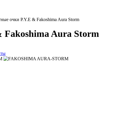
ые очки P.Y.E & Fakoshima Aura Storm
 Fakoshima Aura Storm
аты