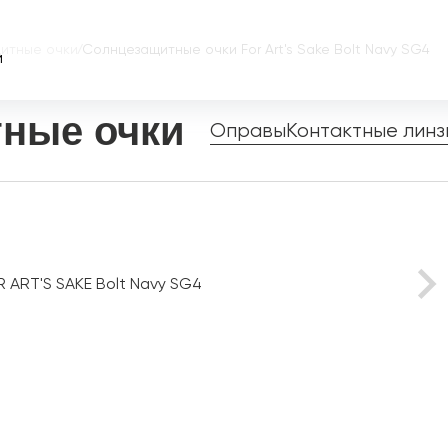
итные очки
/
Солнцезащитные очки For Art's Sake Bolt Navy SG4
и
ные очки
Оправы
Контактные линз