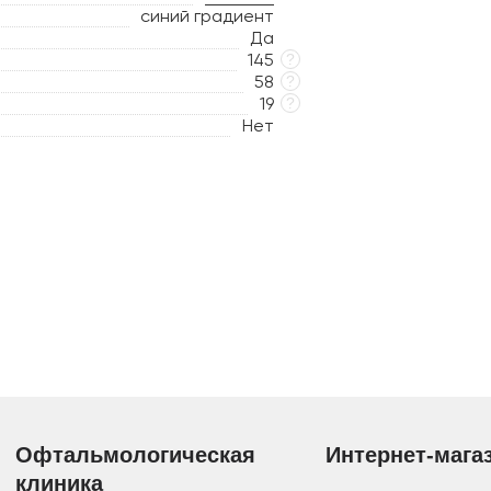
синий градиент
Да
145
?
58
?
19
?
Нет
Офтальмологическая
Интернет-мага
клиника