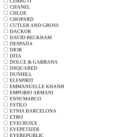
CERRUTI
CHANEL
CHLOE
CHOPARD
CUTLER AND GROSS
DACKOR
DAVID BECKHAM
DESPADA
DIOR
DITA
DOLCE & GABBANA
DSQUARED
DUNHILL
ELFSPIRIT
EMMANUELLE KHANH
EMPORIO ARMANI
ENNI MARCO
ESTILO
ETNIA BARCELONA
ETRO
EYECROXX
EYEPETIZER
EYEREPUBLIC