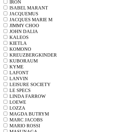
IRON
ISABEL MARANT
JACQUEMUS
JACQUES MARIE M
JIMMY CHOO
JOHN DALIA
KALEOS
KIETLA
KOMONO
KREUZBERGKINDER
KUBORAUM
KYME
LAFONT
LANVIN
LEISURE SOCIETY
LE SPECS
LINDA FARROW
LOEWE
LOZZA
MAGDA BUTRYM
MARC JACOBS
MARIO ROSSI
MASUNAGA