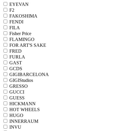
EYEVAN
F2
FAKOSHIMA
FENDI
FILA
Fisher Price
FLAMINGO
FOR ART'S SAKE
FRED
FURLA
GAST
GCDS
GIGIBARCELONA
GIGIStudios
GRESSO
GUCCI
GUESS
HICKMANN
HOT WHEELS
HUGO
INNERRAUM
INVU