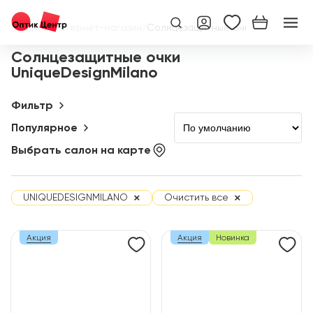
Главная
/
Интернет-магазин
/
Солнцезащитные очки
Солнцезащитные очки
UniqueDesignMilano
Фильтр
Популярное
Выбрать салон на карте
×
×
UNIQUEDESIGNMILANO
Очистить все
Акция
Акция
Новинка