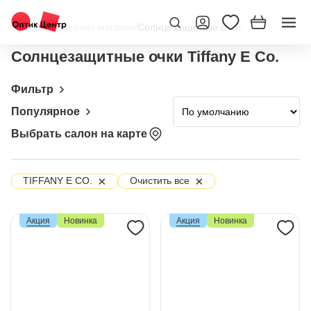
Главная
/
Интернет-магазин
/
Солнцезащитные очки
Солнцезащитные очки Tiffany E Co.
Фильтр
Популярное
Выбрать салон на карте
×
×
TIFFANY E CO.
Очистить все
Акция
Новинка
Акция
Новинка