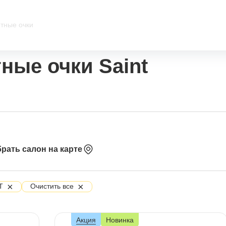
тные очки
ные очки Saint
рать салон на карте
×
×
T
Очистить все
Акция
Новинка