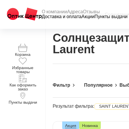
О компании
Адреса
Отзывы
Главная
/
Интернет-магазин
/
Солнцезащи
Доставка и оплата
Акции
Пункты выдачи
Солнцезащит
Laurent
Корзина
Избранные
товары
Как оформить
Фильтр
Популярное
Выб
заказ
Пункты выдачи
Результат фильтра:
SAINT LAUREN
Акция
Новинка