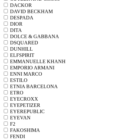
DACKOR
DAVID BECKHAM
DESPADA
DIOR
DITA
DOLCE & GABBANA
DSQUARED
DUNHILL
ELFSPIRIT
EMMANUELLE KHANH
EMPORIO ARMANI
ENNI MARCO
ESTILO
ETNIA BARCELONA
ETRO
EYECROXX
EYEPETIZER
EYEREPUBLIC
EYEVAN
F2
FAKOSHIMA
FENDI