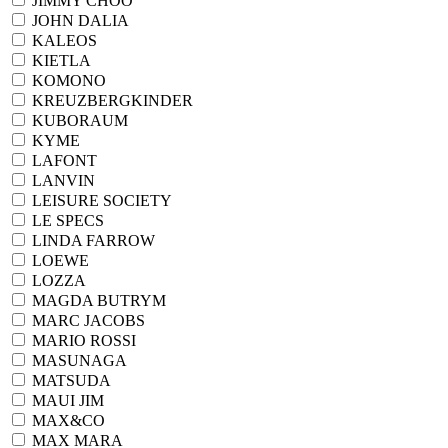
JIMMY CHOO
JOHN DALIA
KALEOS
KIETLA
KOMONO
KREUZBERGKINDER
KUBORAUM
KYME
LAFONT
LANVIN
LEISURE SOCIETY
LE SPECS
LINDA FARROW
LOEWE
LOZZA
MAGDA BUTRYM
MARC JACOBS
MARIO ROSSI
MASUNAGA
MATSUDA
MAUI JIM
MAX&CO
MAX MARA