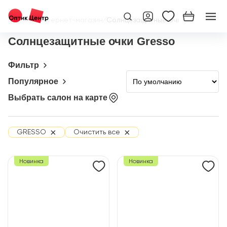
Главная
/
Интернет-магазин
/
Солнцезащитные очки
Солнцезащитные очки Gresso
Фильтр
Популярное
Выбрать салон на карте
×
×
GRESSO
Очистить все
Новинка
Новинка