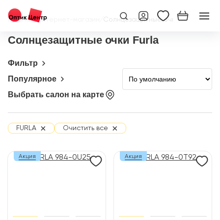
Главная
/
Интернет-магазин
/
Солнцезащитные очки
Солнцезащитные очки Furla
Фильтр
Популярное
Выбрать салон на карте
×
×
FURLA
Очистить все
Акция
Акция