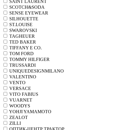
SAINT LAURENT
SCOTCH&SODA
SENSE EYEWEAR
SILHOUETTE
ST.LOUISE
SWAROVSKI
TAGHEUER
TED BAKER
TIFFANY E CO.
TOM FORD
TOMMY HILFIGER
TRUSSARDI
UNIQUEDESIGNMILANO
VALENTINO
VENTO
VERSACE
VITO FABIUS
VUARNET
WOODYS
YOHJI YAMAMOTO
ZEALOT
ZILLI
ОПТИК-ЦЕНТР ТРАКТОР