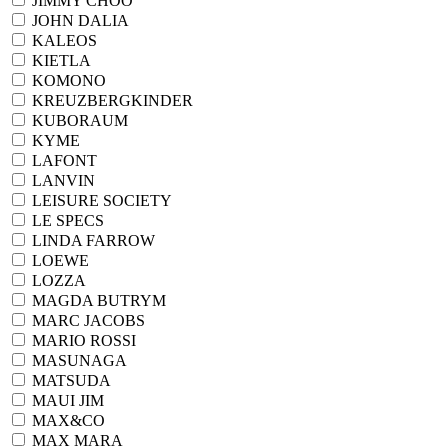
JIMMY CHOO
JOHN DALIA
KALEOS
KIETLA
KOMONO
KREUZBERGKINDER
KUBORAUM
KYME
LAFONT
LANVIN
LEISURE SOCIETY
LE SPECS
LINDA FARROW
LOEWE
LOZZA
MAGDA BUTRYM
MARC JACOBS
MARIO ROSSI
MASUNAGA
MATSUDA
MAUI JIM
MAX&CO
MAX MARA