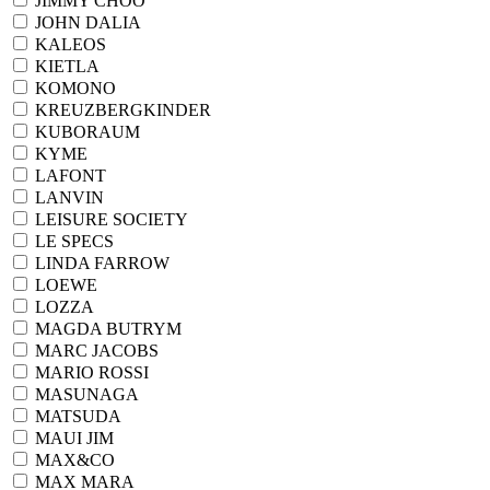
JIMMY CHOO
JOHN DALIA
KALEOS
KIETLA
KOMONO
KREUZBERGKINDER
KUBORAUM
KYME
LAFONT
LANVIN
LEISURE SOCIETY
LE SPECS
LINDA FARROW
LOEWE
LOZZA
MAGDA BUTRYM
MARC JACOBS
MARIO ROSSI
MASUNAGA
MATSUDA
MAUI JIM
MAX&CO
MAX MARA