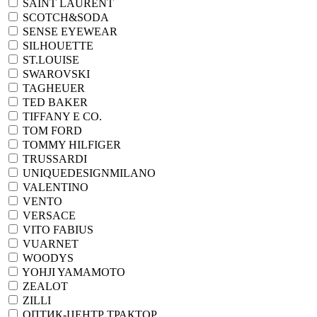
SAINT LAURENT
SCOTCH&SODA
SENSE EYEWEAR
SILHOUETTE
ST.LOUISE
SWAROVSKI
TAGHEUER
TED BAKER
TIFFANY E CO.
TOM FORD
TOMMY HILFIGER
TRUSSARDI
UNIQUEDESIGNMILANO
VALENTINO
VENTO
VERSACE
VITO FABIUS
VUARNET
WOODYS
YOHJI YAMAMOTO
ZEALOT
ZILLI
ОПТИК-ЦЕНТР ТРАКТОР