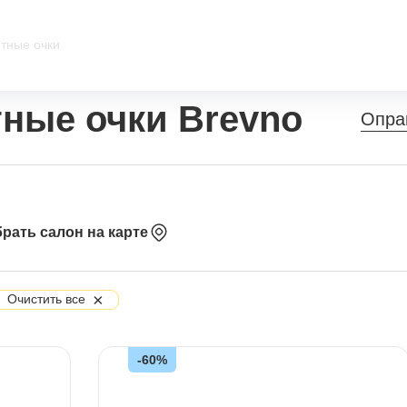
тные очки
ные очки Brevno
Опра
рать салон на карте
×
Очистить все
-60%