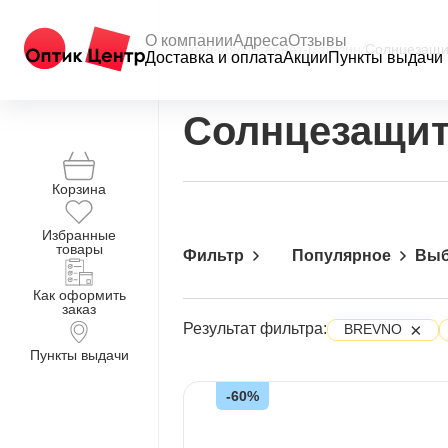
О компании
Адреса
Отзывы
Главная
/
Интернет-магазин
/
Солнцезащи
Доставка и оплата
Акции
Пункты выдачи
Солнцезащит
Корзина
Избранные
товары
Фильтр
Популярное
Выб
Как оформить
заказ
×
Результат фильтра:
BREVNO
Пункты выдачи
-60%