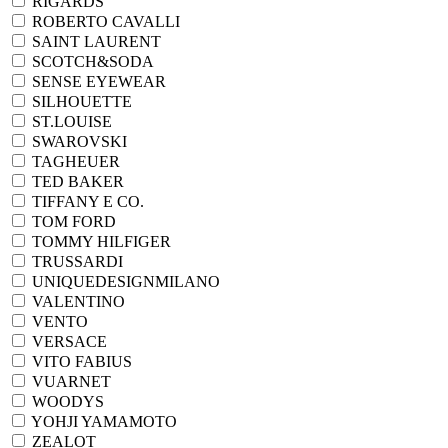
RIGARDS
ROBERTO CAVALLI
SAINT LAURENT
SCOTCH&SODA
SENSE EYEWEAR
SILHOUETTE
ST.LOUISE
SWAROVSKI
TAGHEUER
TED BAKER
TIFFANY E CO.
TOM FORD
TOMMY HILFIGER
TRUSSARDI
UNIQUEDESIGNMILANO
VALENTINO
VENTO
VERSACE
VITO FABIUS
VUARNET
WOODYS
YOHJI YAMAMOTO
ZEALOT