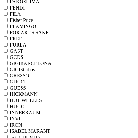
FAKOSHIMA
FENDI
FILA
Fisher Price
FLAMINGO
FOR ART'S SAKE
FRED
FURLA
GAST
GCDS
GIGIBARCELONA
GIGIStudios
GRESSO
GUCCI
GUESS
HICKMANN
HOT WHEELS
HUGO
INNERRAUM
INVU
IRON
ISABEL MARANT
JACQUEMUS