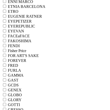
ENNI MARCO
ETNIA BARCELONA
ETRO
EUGENIE RATNER
EYEPETIZER
EYEREPUBLIC
EYEVAN
FACEaFACE
FAKOSHIMA
FENDI
Fisher Price
FOR ART'S SAKE
FOREVER
FRED
FURLA
GAMMA
GAST
GCDS
GENEX
GLOBO
GLORY
GOTTI
GRESSO