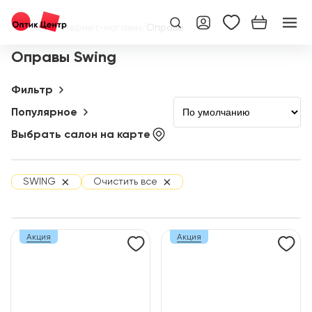
Главная
/
Интернет-магазин
/
Оправы
Оправы Swing
Фильтр
Популярное
Выбрать салон на карте
×
×
SWING
Очистить все
Акция
Акция