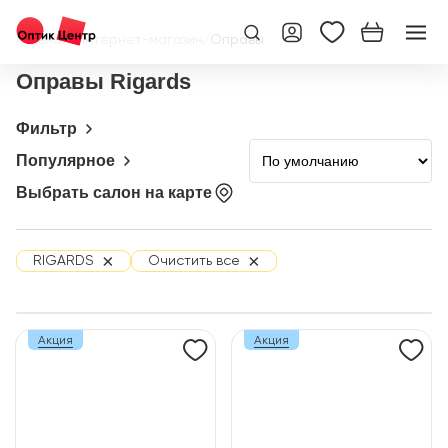
Главная
/
Интернет-магазин
/
Оправы
Оправы Rigards
Фильтр
Популярное
Выбрать салон на карте
×
×
RIGARDS
Очистить все
Акция
Акция