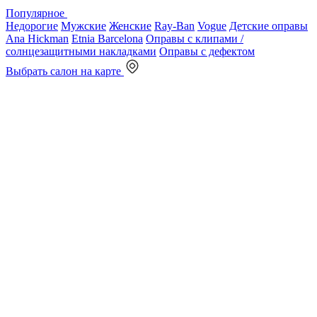
Популярное
Недорогие
Мужские
Женские
Ray-Ban
Vogue
Детские оправы
Ana Hickman
Etnia Barcelona
Оправы с клипами /
солнцезащитными накладками
Оправы с дефектом
Выбрать салон на карте