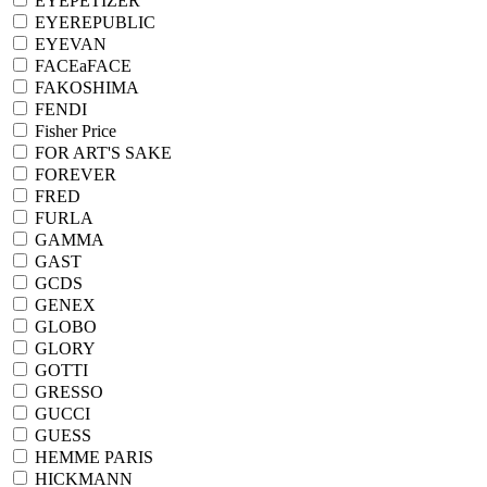
EYEPETIZER
EYEREPUBLIC
EYEVAN
FACEaFACE
FAKOSHIMA
FENDI
Fisher Price
FOR ART'S SAKE
FOREVER
FRED
FURLA
GAMMA
GAST
GCDS
GENEX
GLOBO
GLORY
GOTTI
GRESSO
GUCCI
GUESS
HEMME PARIS
HICKMANN