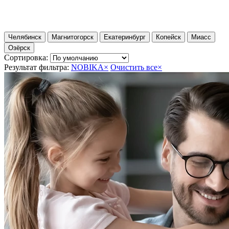
Челябинск
Магнитогорск
Екатеринбург
Копейск
Миасс
Озёрск
Сортировка:
Результат фильтра:
NOBIKA
×
Очистить все
×