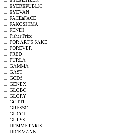
EYEPETIZER
EYEREPUBLIC
EYEVAN
FACEaFACE
FAKOSHIMA
FENDI
Fisher Price
FOR ART'S SAKE
FOREVER
FRED
FURLA
GAMMA
GAST
GCDS
GENEX
GLOBO
GLORY
GOTTI
GRESSO
GUCCI
GUESS
HEMME PARIS
HICKMANN