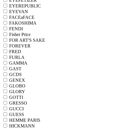
EYEPETIZER
EYEREPUBLIC
EYEVAN
FACEaFACE
FAKOSHIMA
FENDI
Fisher Price
FOR ART'S SAKE
FOREVER
FRED
FURLA
GAMMA
GAST
GCDS
GENEX
GLOBO
GLORY
GOTTI
GRESSO
GUCCI
GUESS
HEMME PARIS
HICKMANN