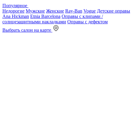
Популярное
Недорогие
Мужские
Женские
Ray-Ban
Vogue
Детские оправы
Ana Hickman
Etnia Barcelona
Оправы с клипами /
солнцезащитными накладками
Оправы с дефектом
Выбрать салон на карте