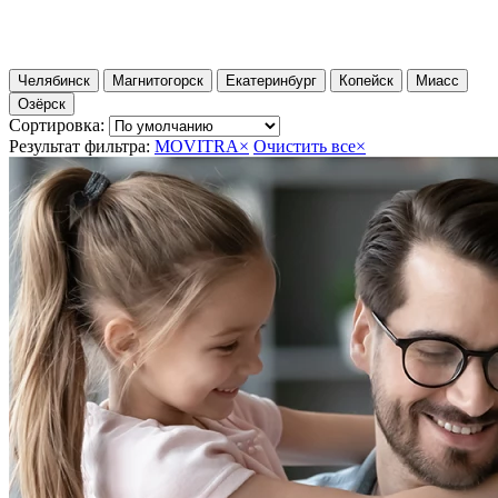
Челябинск
Магнитогорск
Екатеринбург
Копейск
Миасс
Озёрск
Сортировка:
Результат фильтра:
MOVITRA
×
Очистить все
×