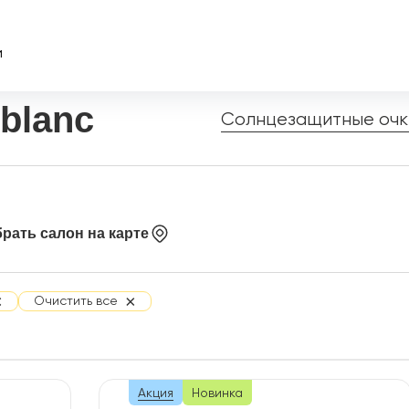
и
blanc
Солнцезащитные очк
рать салон на карте
×
×
Очистить все
Акция
Новинка