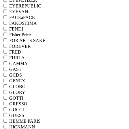
EYEPETIZER
EYEREPUBLIC
EYEVAN
FACEaFACE
FAKOSHIMA
FENDI
Fisher Price
FOR ART'S SAKE
FOREVER
FRED
FURLA
GAMMA
GAST
GCDS
GENEX
GLOBO
GLORY
GOTTI
GRESSO
GUCCI
GUESS
HEMME PARIS
HICKMANN