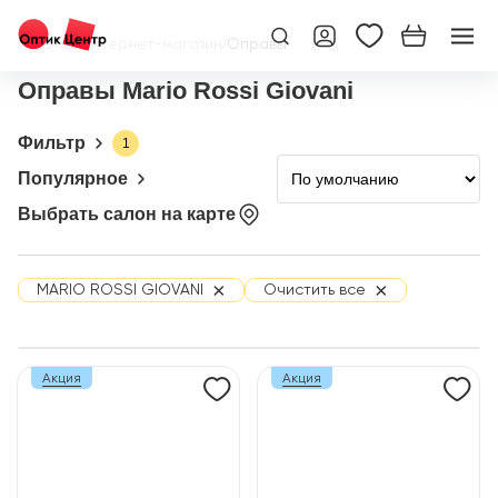
Главная
/
Интернет-магазин
/
Оправы
Оправы Mario Rossi Giovani
Фильтр
1
Популярное
Выбрать салон на карте
×
×
MARIO ROSSI GIOVANI
Очистить все
Акция
Акция