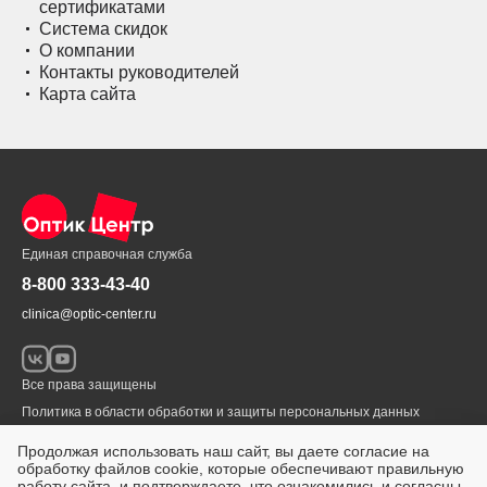
сертификатами
Система скидок
О компании
Контакты руководителей
Карта сайта
Единая справочная служба
8-800 333-43-40
clinica@optic-center.ru
Все права защищены
Политика в области обработки и защиты персональных данных
© 1999 – 2026 «Оптик-Центр»
Продолжая использовать наш сайт, вы даете согласие на
обработку файлов cookie, которые обеспечивают правильную
Разработка сайта
workDNK.ru
ИМЕЮТСЯ ПРОТИВОПОКАЗАНИЯ.
работу сайта, и подтверждаете, что ознакомились и согласны