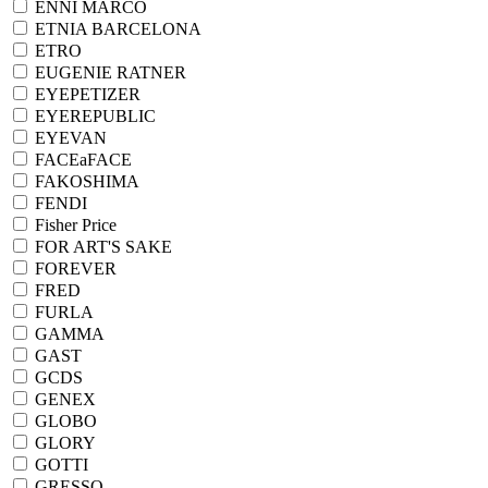
ENNI MARCO
ETNIA BARCELONA
ETRO
EUGENIE RATNER
EYEPETIZER
EYEREPUBLIC
EYEVAN
FACEaFACE
FAKOSHIMA
FENDI
Fisher Price
FOR ART'S SAKE
FOREVER
FRED
FURLA
GAMMA
GAST
GCDS
GENEX
GLOBO
GLORY
GOTTI
GRESSO