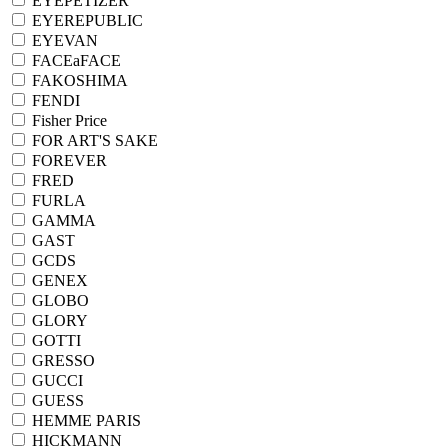
EYEPETIZER
EYEREPUBLIC
EYEVAN
FACEaFACE
FAKOSHIMA
FENDI
Fisher Price
FOR ART'S SAKE
FOREVER
FRED
FURLA
GAMMA
GAST
GCDS
GENEX
GLOBO
GLORY
GOTTI
GRESSO
GUCCI
GUESS
HEMME PARIS
HICKMANN