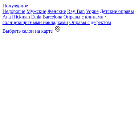
Популярное
Недорогие
Мужские
Женские
Ray-Ban
Vogue
Детские оправы
Ana Hickman
Etnia Barcelona
Оправы с клипами /
солнцезащитными накладками
Оправы с дефектом
Выбрать салон на карте