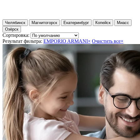
Челябинск
Магнитогорск
Екатеринбург
Копейск
Миасс
Озёрск
Сортировка:
Результат фильтра:
EMPORIO ARMANI
×
Очистить все
×