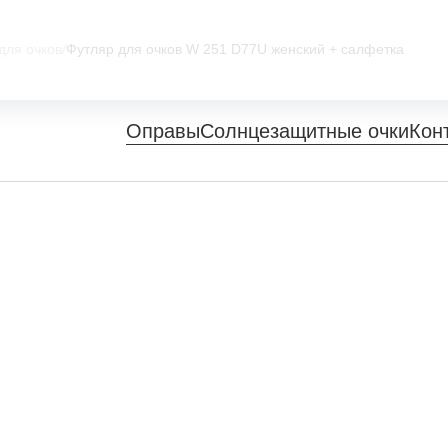
для очков
/
Футляр для очков W 251 D77U женский + салфетка
Оправы
Солнцезащитные очки
Кон