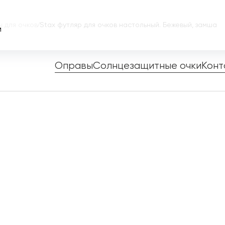
 для очков
/
Stax футляр для очков настольный. Бежевый, замша
и
Оправы
Солнцезащитные очки
Конт