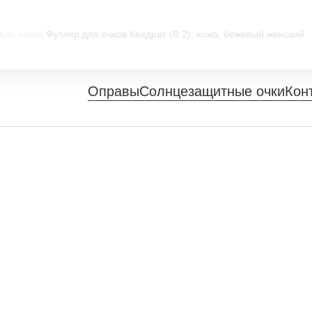
для очков
/
Футляр для очков Квадрат (В 2), кожа, бежевый женский
Оправы
Солнцезащитные очки
Кон