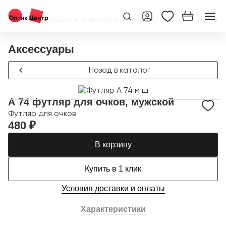
Главная
/
Интернет-магазин
/
Аксессуары для очков
/
А 74 футляр 
Аксессуары
Назад в каталог
А 74 футляр для очков, мужской
Футляр для очков
480 ₽
В корзину
Купить в 1 клик
Условия доставки и оплаты
Характеристики